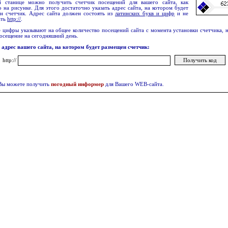
й станице можно получить счетчик посещений для вашего сайта, как
о на рисунке. Для этого достаточно указать адрес сайта, на котором будет
н счетчик. Адрес сайта должен состоять из
латинских букв и цифр
и не
ать
http://
.
 цифры указывают на общее количество посещений сайта с момента установки счетчика, 
осещение на сегодняшний день.
 адрес вашего сайта, на котором будет размещен счетчик:
http://
Вы можете получить
погодный информер
для Вашего WEB-сайта.