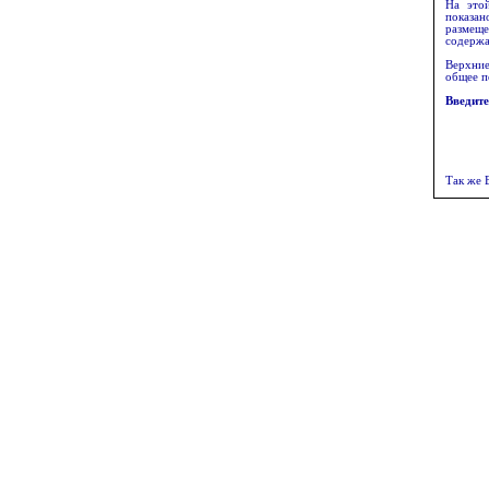
На это
показан
размеще
содерж
Верхние
общее п
Введите
Так же 